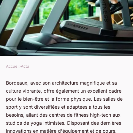
Accueil
›
Actu
ACTU
Comment choisir une salle de
Bordeaux, avec son architecture magnifique et sa
culture vibrante, offre également un excellent cadre
sport à Bordeaux ?
pour le bien-être et la forme physique. Les salles de
sport y sont diversifiées et adaptées à tous les
rodolphe
•
7 janvier 2024
•
2 min de lecture
besoins, allant des centres de fitness high-tech aux
studios de yoga intimistes. Disposant des dernières
innovations en matière d'équipement et de cours,